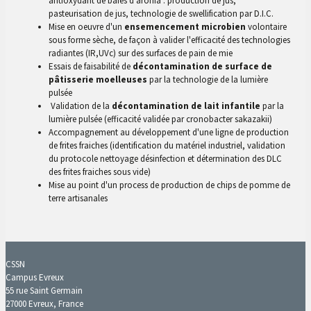
antioxydant de baies d'aronia : production de jus,
pasteurisation de jus, technologie de swellification par D.I.C.
Mise en oeuvre d'un
ensemencement microbien
volontaire
sous forme sèche, de façon à valider l'efficacité des technologies
radiantes (IR,UVc) sur des surfaces de pain de mie
Essais de faisabilité de
décontamination de surface de
pâtisserie moelleuses
par la technologie de la lumière
pulsée
Validation de la
décontamination de lait infantile
par la
lumière pulsée (efficacité validée par cronobacter sakazakii)
Accompagnement au développement d'une ligne de production
de frites fraiches (identification du matériel industriel, validation
du protocole nettoyage désinfection et détermination des DLC
des frites fraiches sous vide)
Mise au point d'un process de production de chips de pomme de
terre artisanales
CSSN
Campus Evreux
55 rue Saint Germain
27000 Evreux, France